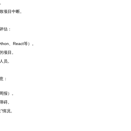
。
致项目中断。
评估：
on、React等）。
的项目。
人员。
意：
周报）。
障碍。
”情况。