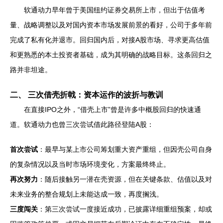
软通动力早年曾于美国纽约证券交易所上市，但出于估值考
量、战略调整以及对国内资本市场发展前景的看好，公司于多年前
完成了私有化并退市。回归国内后，对接A股市场、寻求更高估值
和更熟悉的本土投资者基础，成为其明确的战略目标。这条回归之
路并非坦途。
二、 三次借壳折戟：资本运作的波折与教训
在直接IPO之外，“借壳上市”曾是许多中概股回归的快速通
道。软通动力也曾三次尝试借此路径登陆A股：
首次尝试
：最早与某上市公司筹划重大资产重组，但因壳公司自身
的复杂情况以及当时市场环境变化，方案最终终止。
再次努力
：随后接触另一潜在壳资源，但在关键条款、估值以及对
未来业务的整合规划上未能达成一致，再度搁浅。
三度闯关
：第三次尝试一度接近成功，已披露详细重组预案，却或