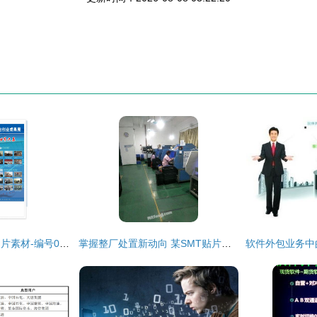
软件服务外包展板图片素材-编号03111169-
掌握整厂处置新动向 某SMT贴片与AI插件工厂整体转让信息